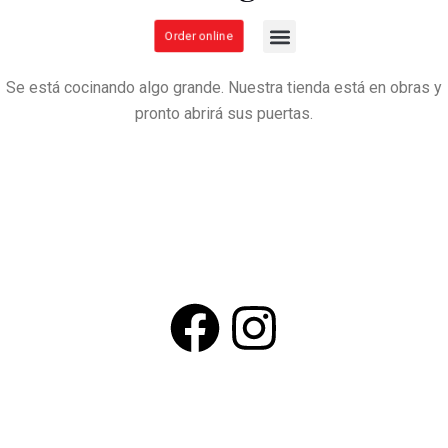
proyectos por anunciar
Order online
About us
Se está cocinando algo grande. Nuestra tienda está en obras y
pronto abrirá sus puertas.
contact@casahaciendabirrieriaandtacoshop.com
+(1) 6149449033
© 2025 — all rights reserved by hibachiloshermanos.com
Designed with 💓 by Quick Munchi