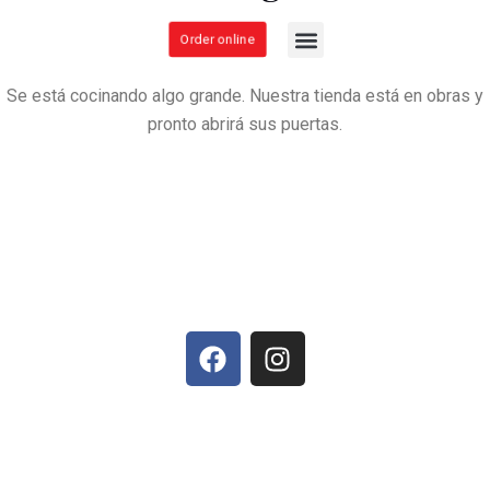
proyectos por anunciar
Order online
About us
Se está cocinando algo grande. Nuestra tienda está en obras y
pronto abrirá sus puertas.
contact@casahaciendabirrieriaandtacoshop.com
+(1) 6149449033
© 2025 — all rights reserved by hibachiloshermanos.com
Designed with 💓 by Quick Munchi